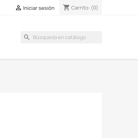
shopping_cart

Carrito:
(0)
Iniciar sesión
search