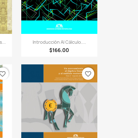
Vista rápida

...
Introducción Al Cálculo....
$166.00
vorite_border
favorite_border