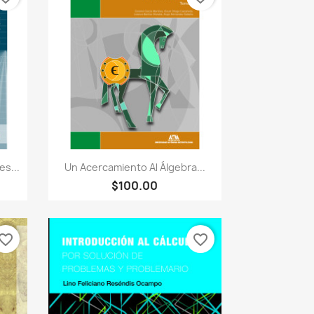
Vista rápida

s...
Un Acercamiento Al Álgebra...
$100.00
vorite_border
favorite_border