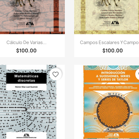
Vista rápida
Vista rápida


Cálculo De Varias...
Campos Escalares Y Campos
$100.00
$100.00
favorite_border
fa