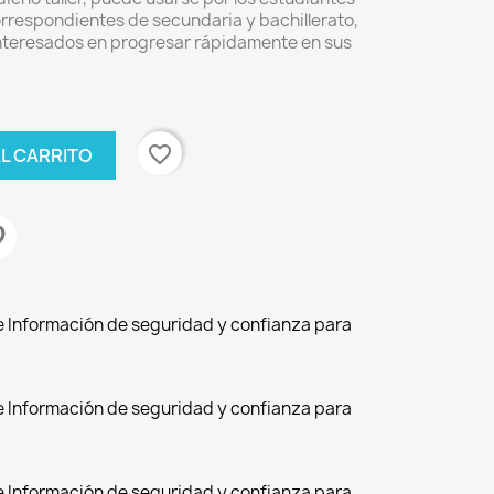
orrespondientes de secundaria y bachillerato,
 interesados en progresar rápidamente en sus
favorite_border
AL CARRITO
de Información de seguridad y confianza para
de Información de seguridad y confianza para
de Información de seguridad y confianza para