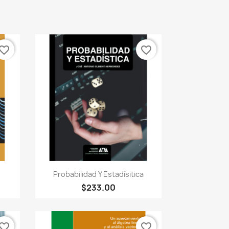
vorite_border
favorite_border
Vista rápida

Probabilidad Y Estadísitica
$233.00
vorite_border
favorite_border