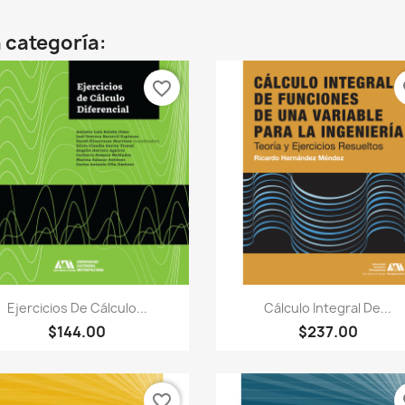
 categoría:
favorite_border
fa
Vista rápida
Vista rápida


Ejercicios De Cálculo...
Cálculo Integral De...
$144.00
$237.00
favorite_border
fa