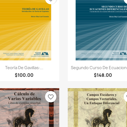
Vista rápida
Vista rápida


Teoría De Gavillas:...
Segundo Curso De Ecuacione
$100.00
$148.00
favorite_border
fa