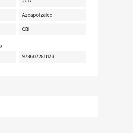
2017
Azcapotzalco
CBI
s
9786072811133