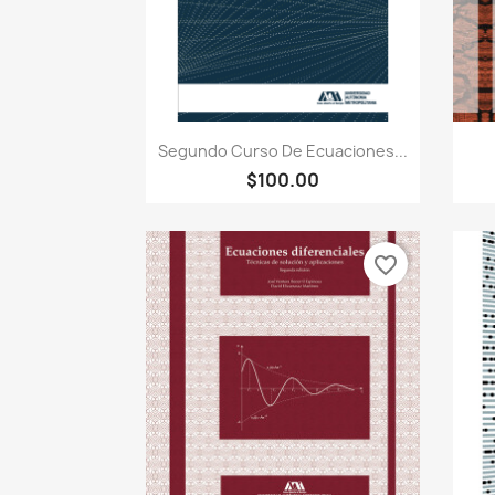
Vista rápida

Segundo Curso De Ecuaciones...
$100.00
favorite_border