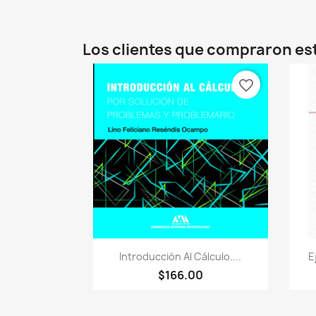
Los clientes que compraron es
favorite_border
Vista rápida

Introducción Al Cálculo....
E
$166.00