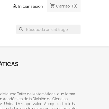
shopping_cart

Carrito:
(0)
Iniciar sesión
search
ÁTICAS
 del curso Taller de Matemáticas, que forma
ón Académica de la División de Ciencias
AM, Unidad Azcapotzalco. Aunque el texto ha
dicho taller, puede usarse por los estudiantes