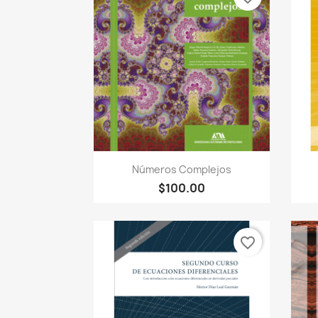
Vista rápida

Números Complejos
$100.00
favorite_border