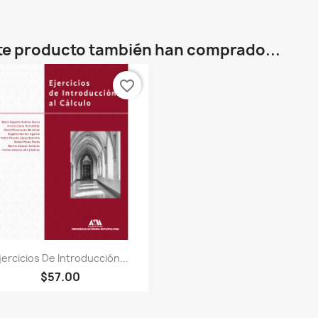
te producto también han comprado...
favorite_border
Vista rápida

jercicios De Introducción...
$57.00