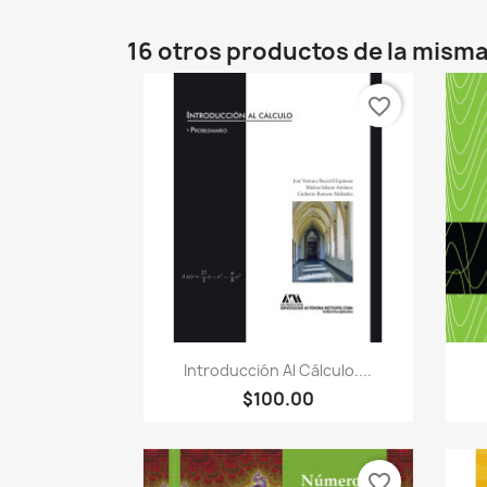
16 otros productos de la misma
favorite_border
Vista rápida

Introducción Al Cálculo....
$100.00
favorite_border