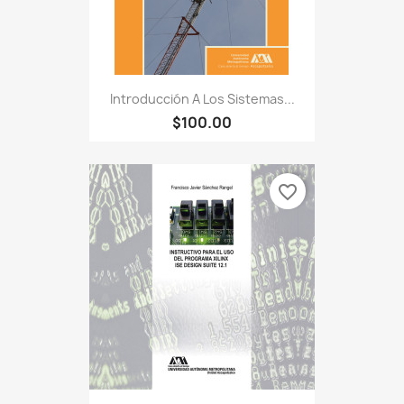
Introducción A Los Sistemas...
$100.00
favorite_border