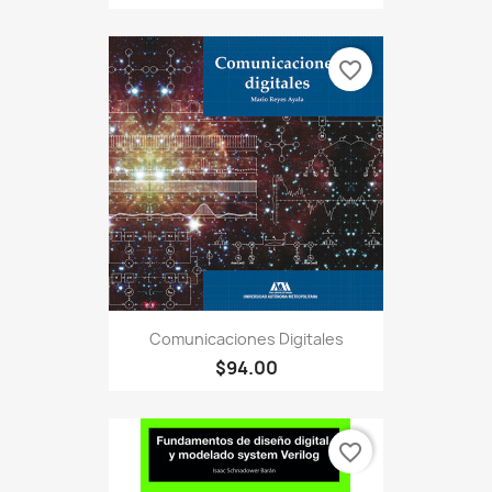
favorite_border
Comunicaciones Digitales
$94.00
favorite_border