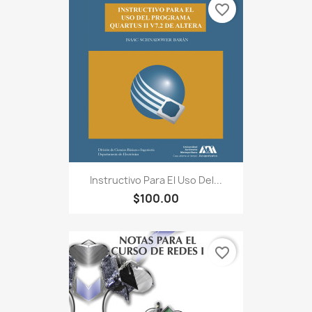
favorite_border
Instructivo Para El Uso Del...
$100.00
favorite_border