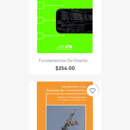
Fundamentos De Diseño...
$254.00
favorite_border