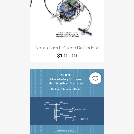
Notas Para El Curso De Redes I
$100.00
favorite_border