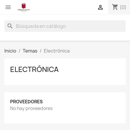
shopping_cart


(0)
search
Inicio
Temas
Electrónica
ELECTRÓNICA
PROVEEDORES
No hay proveedores