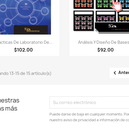
Vista rápida
Vista rápida


ácticas De Laboratorio De...
Análisis Y Diseño De Bases
$102.00
$92.00

Ante
ndo 13-15 de 15 artículo(s)
uestras
as más
Puede darse de baja en cualquier momento. Por e
nuestro aviso de privacidad e información de c