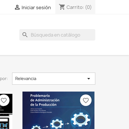
shopping_cart

Carrito:
(0)
Iniciar sesión
search

por:
Relevancia
favorite_border
favorite_border